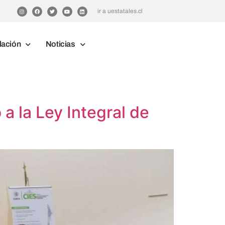
ir a uestatales.cl
lación
Noticias
a la Ley Integral de