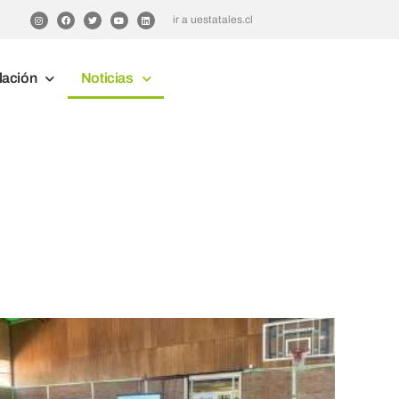
ir a uestatales.cl
lación
Noticias