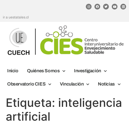
ir a uestatales.cl
Inicio
Quiénes Somos
Investigación
Observatorio CIES
Vinculación
Noticias
Etiqueta:
inteligencia
artificial