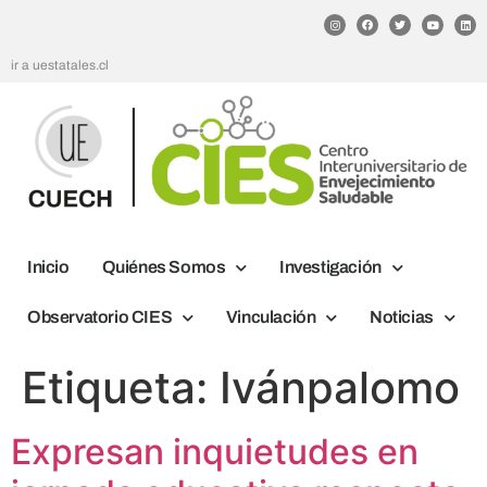
ir a uestatales.cl
Inicio
Quiénes Somos
Investigación
Observatorio CIES
Vinculación
Noticias
Etiqueta:
Ivánpalomo
Expresan inquietudes en