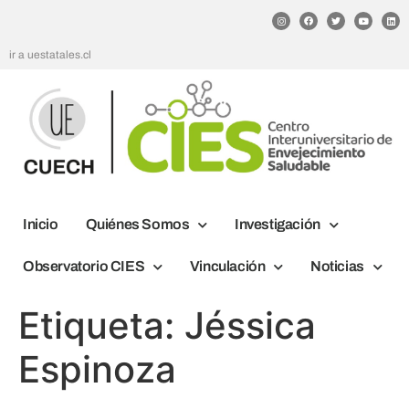
ir a uestatales.cl
Inicio
Quiénes Somos
Investigación
Observatorio CIES
Vinculación
Noticias
Etiqueta:
Jéssica
Espinoza