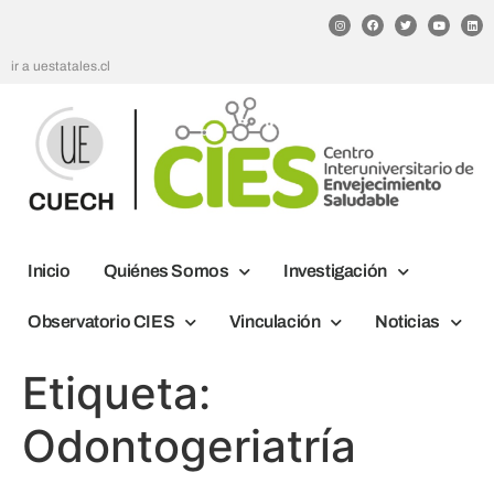
ir a uestatales.cl
Inicio
Quiénes Somos
Investigación
Observatorio CIES
Vinculación
Noticias
Etiqueta:
Odontogeriatría