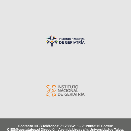
Contacto CIES Teléfonos: 71 2885211 – 712885212 Correo:
CIES@uestatates.cl
Dirección: Avenida Lircay s/n, Universidad de Talca.