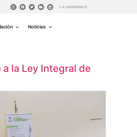
ir a uestatales.cl
lación
Noticias
a la Ley Integral de