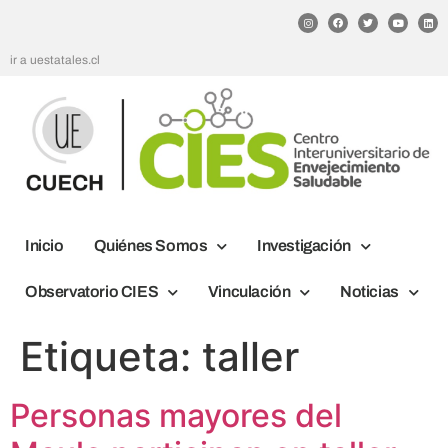
ir a uestatales.cl
Inicio
Quiénes Somos
Investigación
Observatorio CIES
Vinculación
Noticias
Etiqueta:
taller
Personas mayores del