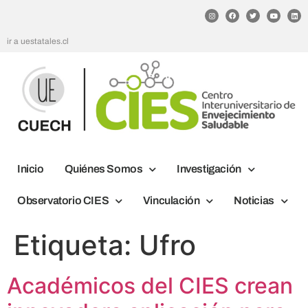
ir a uestatales.cl
Inicio
Quiénes Somos
Investigación
Observatorio CIES
Vinculación
Noticias
Etiqueta:
Ufro
Académicos del CIES crean