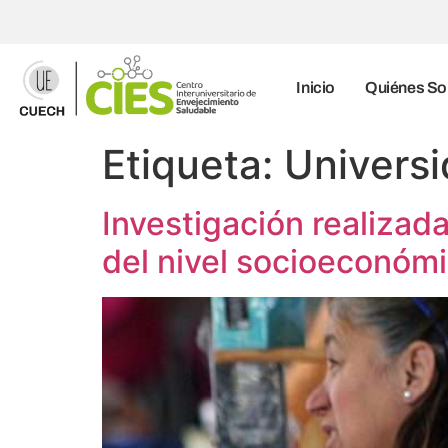
Inicio
Quiénes S
Etiqueta:
Univers
Investigación realizad
del nivel socioeconóm