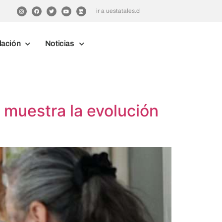
ir a uestatales.cl
lación
Noticias
, muestra la evolución