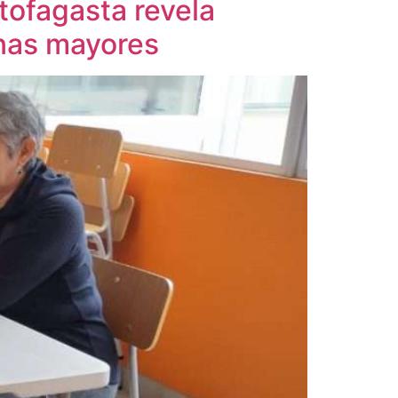
tofagasta revela
onas mayores