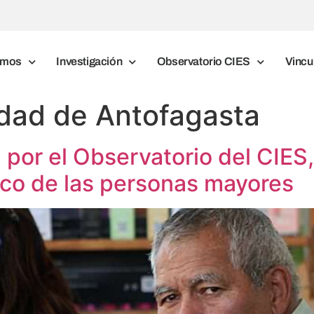
omos
Investigación
Observatorio CIES
Vincu
idad de Antofagasta
a por el Observatorio del CIES
ico de las personas mayores