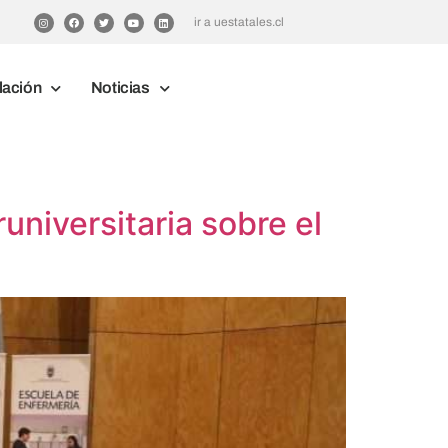
ir a uestatales.cl
lación
Noticias
universitaria sobre el