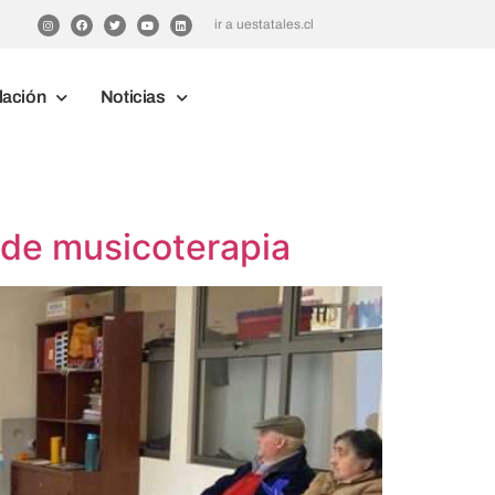
ir a uestatales.cl
lación
Noticias
 de musicoterapia