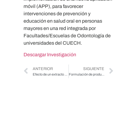
móvil (APP), para favorecer
intervenciones de prevención y
educación en salud oral en personas
mayores en una red integrada por
Facultades/Escuelas de Odontología de
universidades del CUECH.
Descargar Investigación
ANTERIOR
SIGUIENTE
Efecto de un extracto acuoso de Buddleja globosa (matico) sobre marcadores celulares y moleculares de senescencia en macrófagos humanos￼
Formulación de productos de panificación suplementados con harina de porotos nativos chilenos para disminuir respuestas glicémicas postprandiales y agregación plaquetaria en personas mayores: Un estudio piloto￼