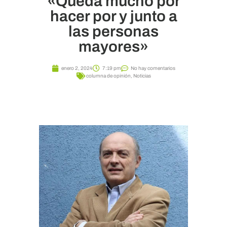
«Queda mucho por
hacer por y junto a
las personas
mayores»
enero 2, 2024
7:19 pm
No hay comentarios
columna de opinión
,
Noticias