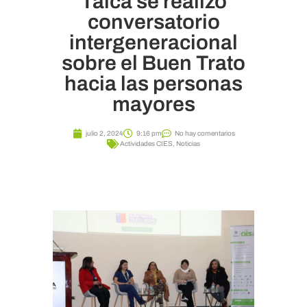
Talca se realizó
conversatorio
intergeneracional
sobre el Buen Trato
hacia las personas
mayores
julio 2, 2024
9:16 pm
No hay comentarios
Actividades CIES
,
Noticias