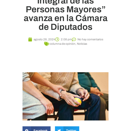
Integral de las
Personas Mayores”
avanza en la Cámara
de Diputados
agosto 28, 2024
2:08 pm
No hay comentarios
columna de opinión
,
Noticias
Facebook
Twitter