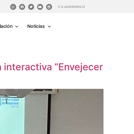
ir a uestatales.cl
lación
Noticias
a interactiva “Envejecer