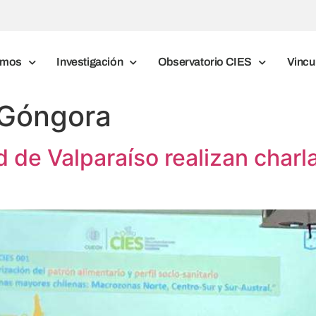
omos
Investigación
Observatorio CIES
Vincu
Góngora
d de Valparaíso realizan charl