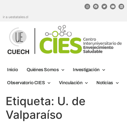
ir a uestatales.cl
Inicio
Quiénes Somos
Investigación
Observatorio CIES
Vinculación
Noticias
Etiqueta:
U. de
Valparaíso