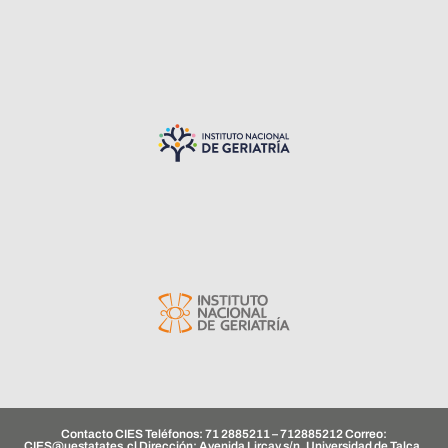
Contacto CIES Teléfonos: 71 2885211 – 712885212 Correo:
CIES@uestatates.cl
Dirección: Avenida Lircay s/n, Universidad de Talca.