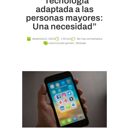
“Tecnología
adaptada a las
personas mayores:
Una necesidad”
diciembre 5, 2023
1:50 pm
No hay comentarios
columna de opinión
,
Noticias