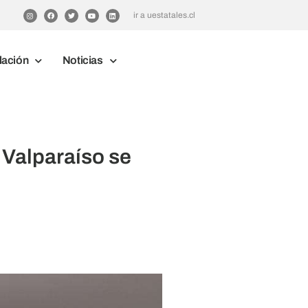
ir a uestatales.cl
lación
Noticias
 Valparaíso se