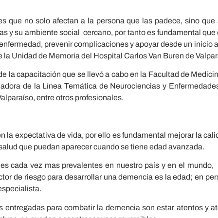
 que no solo afectan a la persona que las padece, sino qu
ias y su ambiente social cercano, por tanto es fundamental que e
 enfermedad, prevenir complicaciones y apoyar desde un inicio 
e la Unidad de Memoria del Hospital Carlos Van Buren de Valpar
de la capacitación que se llevó a cabo en la Facultad de Medicina
nadora de la Línea Temática de Neurociencias y Enfermedade
lparaíso, entre otros profesionales.
la expectativa de vida, por ello es fundamental mejorar la cali
la salud que puedan aparecer cuando se tiene edad avanzada.
s cada vez mas prevalentes en nuestro país y en el mundo, d
factor de riesgo para desarrollar una demencia es la edad; en 
especialista.
 entregadas para combatir la demencia son estar atentos y ate