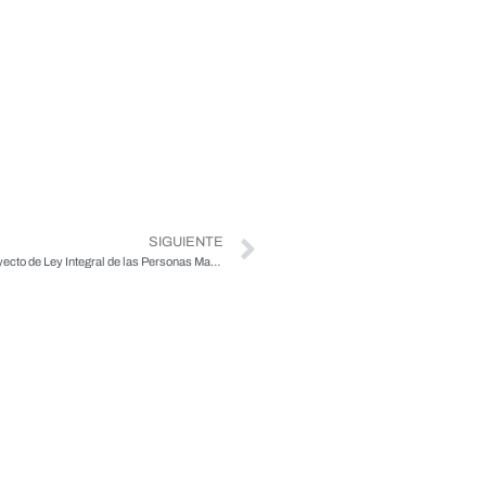
SIGUIENTE
Columna de opinión: «Me preocupa que el proyecto de Ley Integral de las Personas Mayores no avance a paso rápido»