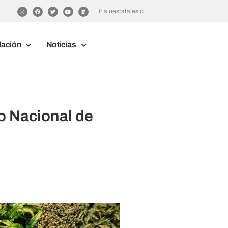
ir a uestatales.cl
lación
Noticias
o Nacional de