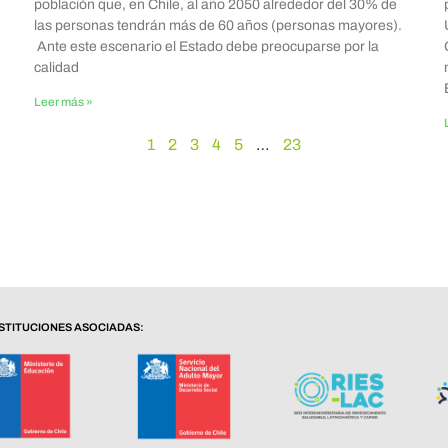
población que, en Chile, al año 2050 alrededor del 30% de
las personas tendrán más de 60 años (personas mayores).
Ante este escenario el Estado debe preocuparse por la
calidad
Leer más »
1
2
3
4
5
…
23
NSTITUCIONES ASOCIADAS: