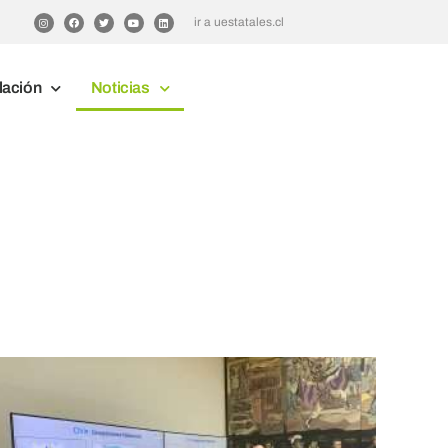
ir a uestatales.cl
lación
Noticias